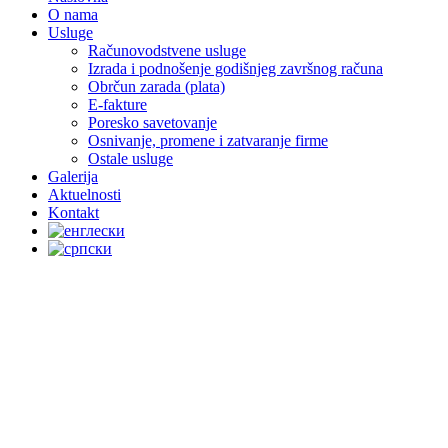
O nama
Usluge
Računovodstvene usluge
Izrada i podnošenje godišnjeg završnog računa
Obrčun zarada (plata)
E-fakture
Poresko savetovanje
Osnivanje, promene i zatvaranje firme
Ostale usluge
Galerija
Aktuelnosti
Kontakt