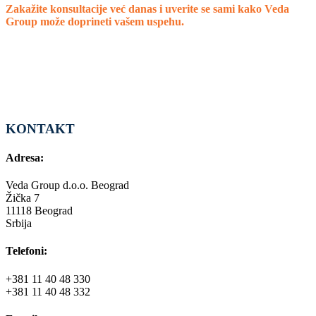
Zakažite konsultacije već danas i uverite se sami kako Veda
Group može doprineti vašem uspehu.
KONTAKT
Adresa:
Veda Group d.o.o. Beograd
Žička 7
11118 Beograd
Srbija
Telefoni:
+381 11 40 48 330
+381 11 40 48 332