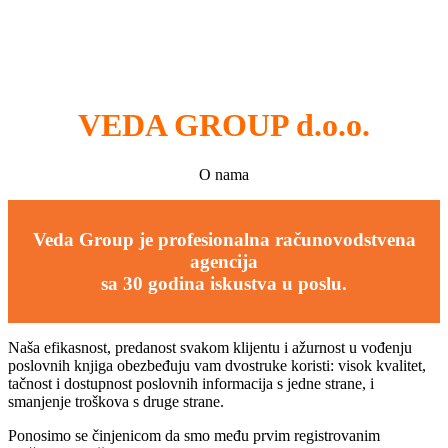
VEDA GROUP d.o.o.
O nama
Veda Group je profesionalna računovodstvena
agencija
sa 30 godina iskustva u poslu.
Naša efikasnost, predanost svakom klijentu i ažurnost u vođenju
poslovnih knjiga obezbeđuju vam dvostruke koristi: visok kvalitet,
tačnost i dostupnost poslovnih informacija s jedne strane, i
smanjenje troškova s druge strane.
Ponosimo se činjenicom da smo među prvim registrovanim