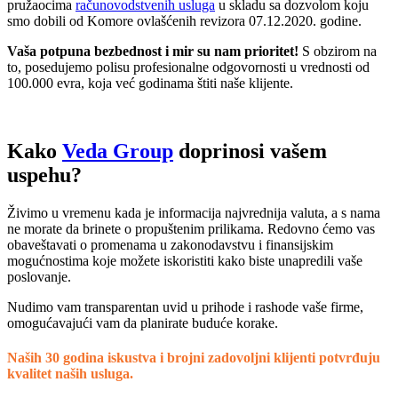
pružaocima
računovodstvenih usluga
u skladu sa dozvolom koju
smo dobili od Komore ovlašćenih revizora 07.12.2020. godine.
Vaša potpuna bezbednost i mir su nam prioritet!
S obzirom na
to, posedujemo polisu profesionalne odgovornosti u vrednosti od
100.000 evra, koja već godinama štiti naše klijente.
Kako
Veda Group
doprinosi vašem
uspehu?
Živimo u vremenu kada je informacija najvrednija valuta, a s nama
ne morate da brinete o propuštenim prilikama. Redovno ćemo vas
obaveštavati o promenama u zakonodavstvu i finansijskim
mogućnostima koje možete iskoristiti kako biste unapredili vaše
poslovanje.
Nudimo vam transparentan uvid u prihode i rashode vaše firme,
omogućavajući vam da planirate buduće korake.
Naših 30 godina iskustva
i brojni zadovoljni klijenti potvrđuju
kvalitet naših usluga.