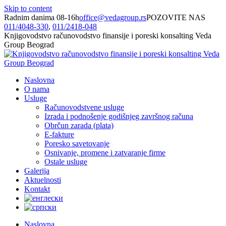
Skip to content
Radnim danima 08-16h
office@vedagroup.rs
POZOVITE NAS
011/­4048-330
,
011/­2418-048
Knjigovodstvo računovodstvo finansije i poreski konsalting Veda
Group Beograd
Naslovna
O nama
Usluge
Računovodstvene usluge
Izrada i podnošenje godišnjeg završnog računa
Obrčun zarada (plata)
E-fakture
Poresko savetovanje
Osnivanje, promene i zatvaranje firme
Ostale usluge
Galerija
Aktuelnosti
Kontakt
Naslovna