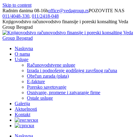
Skip to content
Radnim danima 08-16h
office@vedagroup.rs
POZOVITE NAS
011/­4048-330
,
011/­2418-048
Knjigovodstvo računovodstvo finansije i poreski konsalting Veda
Group Beograd
Naslovna
O nama
Usluge
Računovodstvene usluge
Izrada i podnošenje godišnjeg završnog računa
Obrčun zarada (plata)
E-fakture
Poresko savetovanje
Osnivanje, promene i zatvaranje firme
Ostale usluge
Galerija
Aktuelnosti
Kontakt
Naslovna