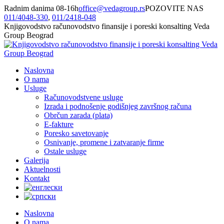
Skip
Radnim danima 08-16h
office@vedagroup.rs
POZOVITE NAS
to
011/­4048-330
,
011/­2418-048
content
Knjigovodstvo računovodstvo finansije i poreski konsalting Veda
Group Beograd
Naslovna
O nama
Usluge
Računovodstvene usluge
Izrada i podnošenje godišnjeg završnog računa
Obrčun zarada (plata)
E-fakture
Poresko savetovanje
Osnivanje, promene i zatvaranje firme
Ostale usluge
Galerija
Aktuelnosti
Kontakt
Naslovna
O nama