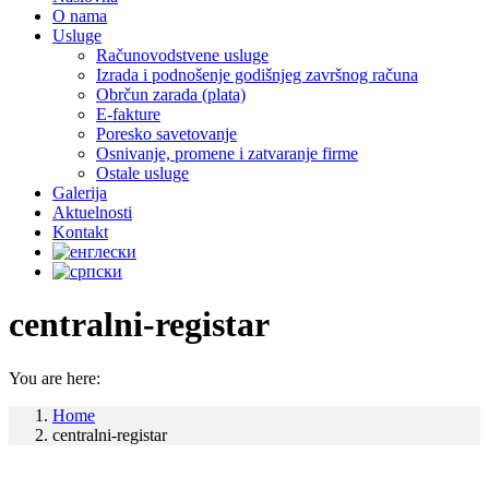
O nama
Usluge
Računovodstvene usluge
Izrada i podnošenje godišnjeg završnog računa
Obrčun zarada (plata)
E-fakture
Poresko savetovanje
Osnivanje, promene i zatvaranje firme
Ostale usluge
Galerija
Aktuelnosti
Kontakt
centralni-registar
You are here:
Home
centralni-registar