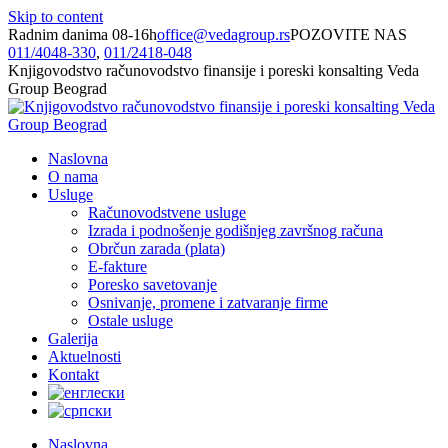
Skip to content
Radnim danima 08-16h
office@vedagroup.rs
POZOVITE NAS
011/­4048-330
,
011/­2418-048
Knjigovodstvo računovodstvo finansije i poreski konsalting Veda
Group Beograd
Naslovna
O nama
Usluge
Računovodstvene usluge
Izrada i podnošenje godišnjeg završnog računa
Obrčun zarada (plata)
E-fakture
Poresko savetovanje
Osnivanje, promene i zatvaranje firme
Ostale usluge
Galerija
Aktuelnosti
Kontakt
Naslovna