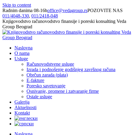
Skip to content
Radnim danima 08-16h
office@vedagroup.rs
POZOVITE NAS
011/­4048-330
,
011/­2418-048
Knjigovodstvo računovodstvo finansije i poreski konsalting Veda
Group Beograd
Naslovna
O nama
Usluge
Računovodstvene usluge
Izrada i podnošenje godišnjeg završnog računa
Obrčun zarada (plata)
E-fakture
Poresko savetovanje
Osnivanje, promene i zatvaranje firme
Ostale usluge
Galerija
Aktuelnosti
Kontakt
Naslovna